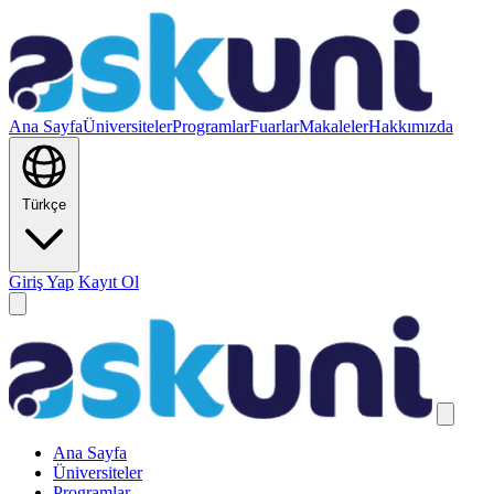
Ana Sayfa
Üniversiteler
Programlar
Fuarlar
Makaleler
Hakkımızda
Türkçe
Giriş Yap
Kayıt Ol
Ana Sayfa
Üniversiteler
Programlar