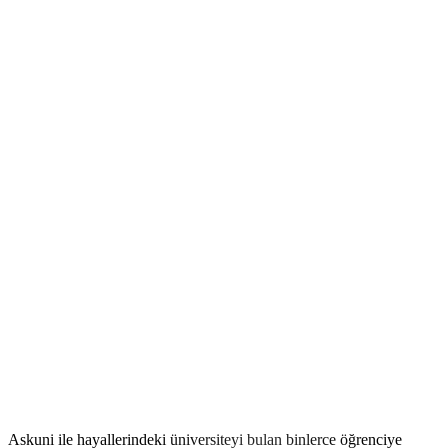
Yolculuğunuza Başlamaya Hazır mısınız?
Askuni ile hayallerindeki üniversiteyi bulan binlerce öğrenciye