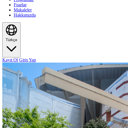
Fuarlar
Makaleler
Hakkımızda
Türkçe
Kayıt Ol
Giriş Yap