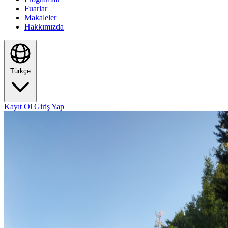
Fuarlar
Makaleler
Hakkımızda
Türkçe
Kayıt Ol
Giriş Yap