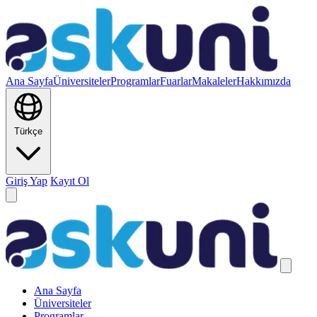
Ana Sayfa
Üniversiteler
Programlar
Fuarlar
Makaleler
Hakkımızda
Türkçe
Giriş Yap
Kayıt Ol
Ana Sayfa
Üniversiteler
Programlar