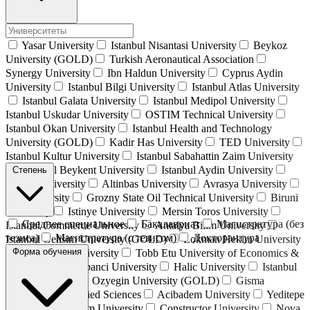
Yasar University
Istanbul Nisantasi University
Beykoz
University (GOLD)
Turkish Aeronautical Association
Synergy University
Ibn Haldun University
Cyprus Aydin
University
Istanbul Bilgi University
Istanbul Atlas University
Istanbul Galata University
Istanbul Medipol University
Istanbul Uskudar University
OSTIM Technical University
Istanbul Okan University
Istanbul Health and Technology
University (GOLD)
Kadir Has University
TED University
Istanbul Kultur University
Istanbul Sabahattin Zaim University
İstanbul Beykent University
Istanbul Aydin University
Степень
Alanya University
Altinbas University
Avrasya University
Isik University
Grozny State Oil Technical University
Biruni
University
Istinye University
Mersin Toros University
Среднее специальное
Бакалавриат
Магистратура (без
Istanbul Commerce University
Antalya Bilim University
тезиса)
Магистратура (с тезисом)
Докторантура
Istanbul Gelisim University (GOLD)
Lokman Hekim University
Форма обучения
Bahcesehir University
Tobb Etu University of Economics &
Technology
Sabanci University
Halic University
Istanbul
Kent University
Ozyegin University (GOLD)
Gisma
University of Applied Sciences
Acibadem University
Yeditepe
University
Atılım University
Constructor University
Nova