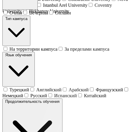
University Lisbon
Istanbul Arel University
Coventry
University
Plekhanov University
Очная
Вечерняя
Онлайн
Тип кампуса
На территории кампуса
За пределами кампуса
Язык обучения
Турецкий
Английский
Арабский
Французский
Немецкий
Русский
Испанский
Китайский
Продолжительность обучения